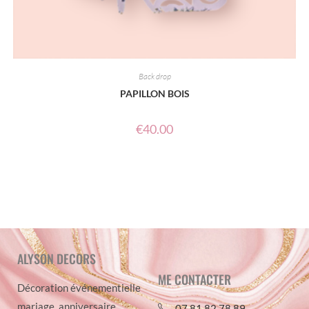
Back drop
PAPILLON BOIS
€
40.00
ALYSON DECORS
ME CONTACTER
Décoration événementielle
mariage, anniversaire,
07 81 82 78 89