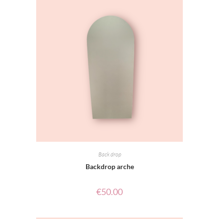
Back drop
Backdrop arche
€
50.00