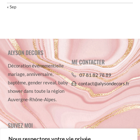
« Sep
ALYSON DECORS
ME CONTACTER
Décoration événementielle
mariage, anniversaire,
07 81 82 78 89
baptême, gender reveal, baby
contact@alysondecors.fr
shower dans toute la région
Auvergne-Rhône-Alpes.
SUIVEZ MOI
Nous respectons votre vie privée.